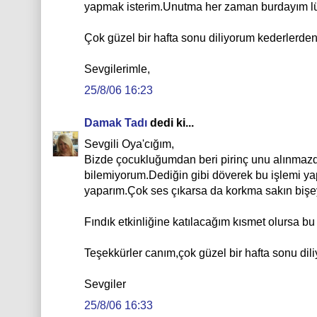
yapmak isterim.Unutma her zaman burdayım lü
Çok güzel bir hafta sonu diliyorum kederlerden
Sevgilerimle,
25/8/06 16:23
Damak Tadı
dedi ki...
Sevgili Oya'cığım,
Bizde çocukluğumdan beri pirinç unu alınmazdı.
bilemiyorum.Dediğin gibi döverek bu işlemi yap
yaparım.Çok ses çıkarsa da korkma sakın bişe
Fındık etkinliğine katılacağım kısmet olursa b
Teşekkürler canım,çok güzel bir hafta sonu dil
Sevgiler
25/8/06 16:33