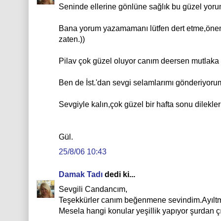
Seninde ellerine gönlüne sağlık bu güzel yoru
Bana yorum yazamamanı lütfen dert etme,önemli
zaten.))
Pilav çok güzel oluyor canım deersen mutlak
Ben de İst.'dan sevgi selamlarımı gönderiyoru
Sevgiyle kalın,çok güzel bir hafta sonu dilekler
Gül.
25/8/06 10:43
Damak Tadı
dedi ki...
Sevgili Candancım,
Teşekkürler canım beğenmene sevindim.Ayıltma
Mesela hangi konular yeşillik yapıyor şurdan çı