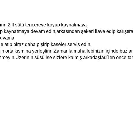
tirin.2 lt sütü tencereye koyup kaynatmaya
ip kaynatmaya devam edin,arkasından şekeri ilave edip karıştıra
 kıvama
 atıp biraz daha pişirip kaseler servis edin.
nın orta kısmına yerleştirin.Zamanla muhallebinizin içinde buzl
lenmeyin.Üzerinin süsü ise sizlere kalmış arkadaşlar.Ben önce tar