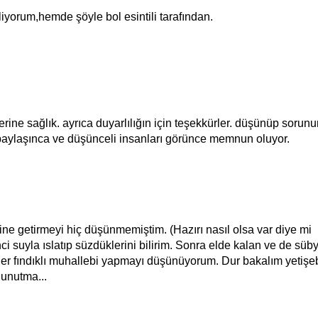
iyorum,hemde şöyle bol esintili tarafından.
llerine sağlık. ayrıca duyarlılığın için teşekkürler. düşünüp sorun
paylaşınca ve düşünceli insanları görünce memnun oluyor.
ne getirmeyi hiç düşünmemiştim. (Hazırı nasıl olsa var diye mi
nci suyla ıslatıp süzdüklerini bilirim. Sonra elde kalan ve de süb
mler fındıklı muhallebi yapmayı düşünüyorum. Dur bakalım yetişe
 unutma...