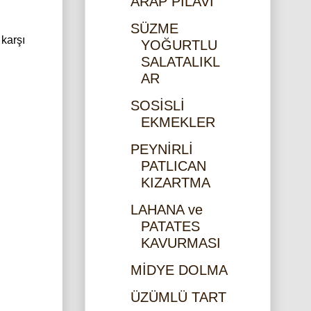
ARAP PİLAVI
SÜZME
 karşı
YOĞURTLU
SALATALIKL
AR
SOSİSLİ
EKMEKLER
PEYNİRLİ
PATLICAN
KIZARTMA
LAHANA ve
PATATES
KAVURMASI
MİDYE DOLMA
ÜZÜMLÜ TART