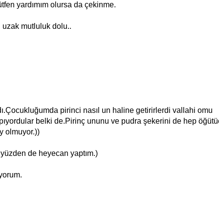
tfen yardımım olursa da çekinme.
 uzak mutluluk dolu..
Çocukluğumda pirinci nasıl un haline getirirlerdi vallahi omu
ıyordular belki de.Pirinç ununu ve pudra şekerini de hep öğütü
y olmuyor.))
u yüzden de heyecan yaptım.)
iyorum.