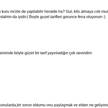
kuru incirle de yapilabilir heralde ha? Gul, kilo almaya cok musa
tahim da iyidir:( Boyle guzel tarifleri gorunce fena oluyorum :)
evsiminde böyle güzel bir tarif yayınladığın çok sevindim.
konularda,bir sorun oldumu onu paylaşmak ve elden ne geliyor