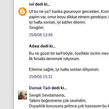
isil
dedi ki...
Uf bu ne ya? harika gorunuyor gercekten. Kisin 
yapim var, omur boyu dikkat etmem gerekiyor, is
Iyi hafta sonlari, iyi tatiller dilerim.
Sevgiler,
25/8/06 13:49
Adsız dedi ki...
Bu ne güzel bir tarif böyle, özellikle incirin m
İlk fırsatta denemek istiyorum.
Ellerine sağlık, iyi hafta sonları diliyorum.
25/8/06 15:31
Damak Tadı
dedi ki...
Sevgili Sevdamavisi,
Tatlımı beğenmene çok sevindim.
Duyarlılık konusuna gelince,çok hassasım bu 