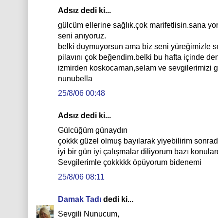
Adsız dedi ki...
gülcüm ellerine sağlık.çok marifetlisin.sana
seni anıyoruz.
belki duymuyorsun ama biz seni yüreğimizle s
pilavını çok beğendim.belki bu hafta içinde d
izmirden koskocaman,selam ve sevgilerimizi g
nunubella
25/8/06 00:48
Adsız dedi ki...
Gülcüğüm günaydın
çokkk güzel olmuş bayılarak yiyebilirim sonra
iyi bir gün iyi çalışmalar diliyorum bazı konula
Sevgilerimle çokkkkk öpüyorum bidenemi
25/8/06 08:11
Damak Tadı
dedi ki...
Sevgili Nunucum,