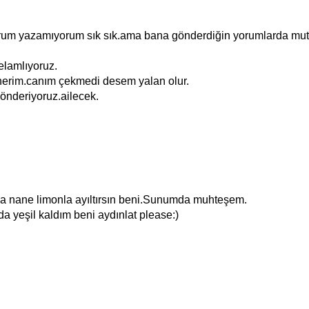
 yorum yazamıyorum sık sık.ama bana gönderdiğin yorumlarda mu
elamlıyoruz.
enerim.canım çekmedi desem yalan olur.
önderiyoruz.ailecek.
da nane limonla ayıltırsın beni.Sunumda muhteşem.
rda yeşil kaldım beni aydınlat please:)