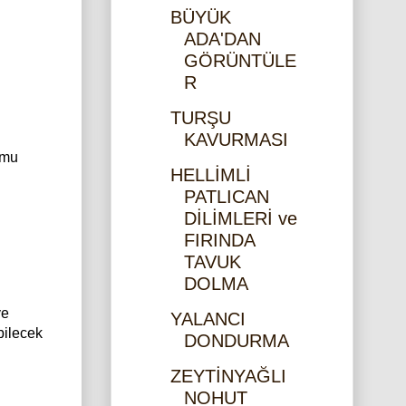
BÜYÜK
ADA'DAN
GÖRÜNTÜLE
R
TURŞU
KAVURMASI
umu
HELLİMLİ
PATLICAN
DİLİMLERİ ve
FIRINDA
TAVUK
DOLMA
ye
YALANCI
bilecek
DONDURMA
ZEYTİNYAĞLI
NOHUT