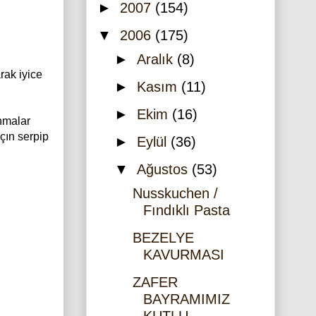
►
2007
(154)
▼
2006
(175)
►
Aralık
(8)
rak iyice
►
Kasım
(11)
►
Ekim
(16)
anmalar
çın serpip
►
Eylül
(36)
▼
Ağustos
(53)
Nusskuchen /
Fındıklı Pasta
BEZELYE
KAVURMASI
ZAFER
BAYRAMIMIZ