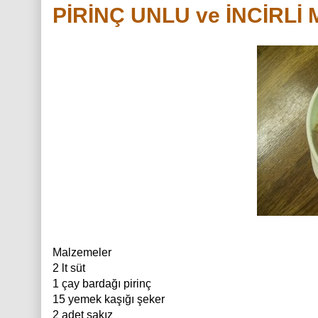
PİRİNÇ UNLU ve İNCİRLİ
Malzemeler
2 lt süt
1 çay bardağı pirinç
15 yemek kaşığı şeker
2 adet sakız