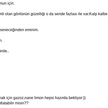
mun için.
 olan gönlünün güzelliği o da sende fazlası ile var.Kalp kalbe
a seveceğinden eminim.
m.
imle..
k için gazoz,nane limon hepsi hazırda bekliyor:))
tlatabilir misin??