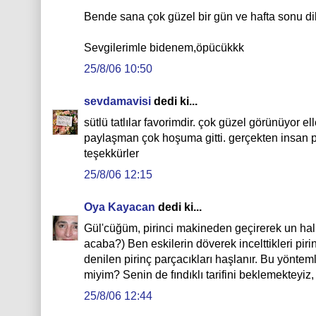
Bende sana çok güzel bir gün ve hafta sonu dil
Sevgilerimle bidenem,öpücükkk
25/8/06 10:50
sevdamavisi
dedi ki...
sütlü tatlılar favorimdir. çok güzel görünüyor e
paylaşman çok hoşuma gitti. gerçekten insan 
teşekkürler
25/8/06 12:15
Oya Kayacan
dedi ki...
Gül'cüğüm, pirinci makineden geçirerek un hali
acaba?) Ben eskilerin döverek incelttikleri piri
denilen pirinç parçacıkları haşlanır. Bu yönte
miyim? Senin de fındıklı tarifini beklemekteyiz,
25/8/06 12:44