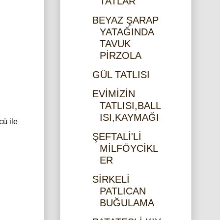
TATLAR
BEYAZ ŞARAP
YATAĞINDA
TAVUK
PİRZOLA
GÜL TATLISI
EVİMİZİN
TATLISI,BALL
ISI,KAYMAĞI
cü ile
ŞEFTALİ'Lİ
MİLFÖYCİKL
ER
SİRKELİ
PATLICAN
BUĞULAMA