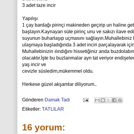
3 adet taze incir
Yapılışı
1 çay bardağı pirinçi makineden geçirip un haline ge
başlayın.Kaynayan süte pirinç unu ve sakızı ilave ed
suyunun buharlaşıp uçmasını sağlayın.Muhallebiniz
ulaşmaya başladığında 3 adet inciri parçalayarak içine
Muhallebinizin ılındığını hissetiğiniz anda buzdolabı
olacaktır.İşte bu buzlanmalar ayrı tat veriyor endişe
yaş incir ve
cevizle süsledim,mükemmel oldu.
Herkese güzel akşamlar diliyorum..
Gönderen
Damak Tadı
Etiketler:
TATLILAR
16 yorum: