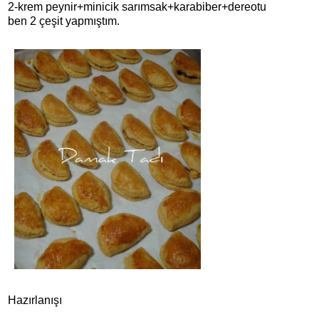
2-krem peynir+minicik sarımsak+karabiber+dereotu
ben 2 çeşit yapmıştım.
Hazırlanışı