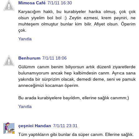
Mimosa Café
7/1/11 16:30
Karyacığım haklı, bu kurabiyeler harika olmuş, çok çok
olsun yiyelim bol bol :) Zeytin ezmesi, krem peyniri, ne
muhteşem olmuştur bunlar kim bilir. Afiyet olsun. Öperim
çok.
Yanıtla
Benhurum
7/1/11 18:06
Gülümm canım benim biliyorsun artık düzenli ziyaretlerde
bulunamıyorum ancak hep kalbimdesin canm. Ayrıca sana
yakında bir sürprizim olacak, demedi deme, seni ve pamuk
anneceğimizi kocaman öperim.
Bu arada kurabiyelere bayıldım, ellerine sağlık canımm;)
Yanıtla
çeşnici Handan
7/1/11 23:31
Tüm yaptıkların gibi bunlar da süper canım. Ellerine sağlık.