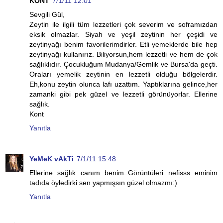
KONT
7/1/11 12:01
Sevgili Gül,
Zeytin ile ilgili tüm lezzetleri çok severim ve soframızdan
eksik olmazlar. Siyah ve yeşil zeytinin her çeşidi ve
zeytinyağı benim favorilerimdirler. Etli yemeklerde bile hep
zeytinyağı kullanırız. Biliyorsun,hem lezzetli ve hem de çok
sağlıklıdır. Çocukluğum Mudanya/Gemlik ve Bursa'da geçti.
Oraları yemelik zeytinin en lezzetli olduğu bölgelerdir.
Eh,konu zeytin olunca lafı uzattım. Yaptıklarına gelince,her
zamanki gibi pek güzel ve lezzetli görünüyorlar. Ellerine
sağlık.
Kont
Yanıtla
YeMeK vAkTi
7/1/11 15:48
Ellerine sağlık canım benim..Görüntüleri nefisss eminim
tadıda öyledirki sen yapmışsın güzel olmazmı:)
Yanıtla