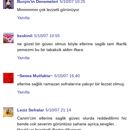
Burçin'in Denemeleri
5/10/07 10:25
Mmmmmm çok lezzetli görünüyor.
Yanıtla
keskinli
5/10/07 10:55
ne güzel bir güvec olmus böyle ellerine saglik tam iftarlik
yemezmi bu bir tabakcik aldim iftara
Yanıtla
~Semra Mutfakta~
5/10/07 16:40
ellerine sağlık ramazan sofralarına yakışır bir lezzet olmuş.
Yanıtla
Leziz Sofralar
5/10/07 21:14
Canim'cim ellerine saglik güvec olurda reddedilirmi hic
bende cok severim görüntüsü sahane ayrica,sevgiler...
Hayirli ve bereketli iftarlar diliyorum.