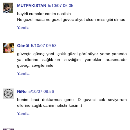
MUTFAKISTAN
5/10/07 06:05
hayirli cumalar canim nasilsin.
Ne guzel masa ne guzel guvec afiyet olsun miss gibi olmus
Yanıtla
Gönül
5/10/07 09:53
güveçte güveç yani...çokk güzel görünüyor yeme yanında
yat..ellerine sağlık..en sevdiğim yemekler arasındadır
güveç...sevgilerimle
Yanıtla
NiNo
5/10/07 09:56
benim baci dokturmus gene :D guveci cok seviyorum
ellerine saglik canim nefistir kesin ;)
Yanıtla