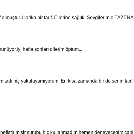
 olmuştur. Harika bir tarif. Ellerine sağlık. Sevgilerimle TAZE
nüyor,iyi hafta sonları dilerim,öptüm...
m tadı hiç yakalayamıyorum. En kısa zamanda bir de senin tarifi
 nefistir misir surubu hic kullanmadim hemen deneyecegim can