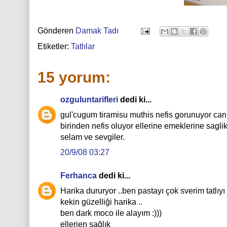
Gönderen
Damak Tadı
Etiketler:
Tatlılar
15 yorum:
ozguluntarifleri
dedi ki...
gul'cugum tiramisu muthis nefis gorunuyor cani
birinden nefis oluyor ellerine emeklerine saglik
selam ve sevgiler.
20/9/08 03:27
Ferhanca
dedi ki...
Harika dururyor ..ben pastayı çok sverim tatlıy
kekin güzelliği harika ..
ben dark moco ile alayım :)))
ellerien sağlık