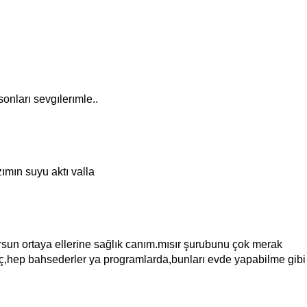
sonları sevgılerımle..
ımın suyu aktı valla
orsun ortaya ellerine sağlık canım.mısır şurubunu çok merak
hep bahsederler ya programlarda,bunları evde yapabilme gibi