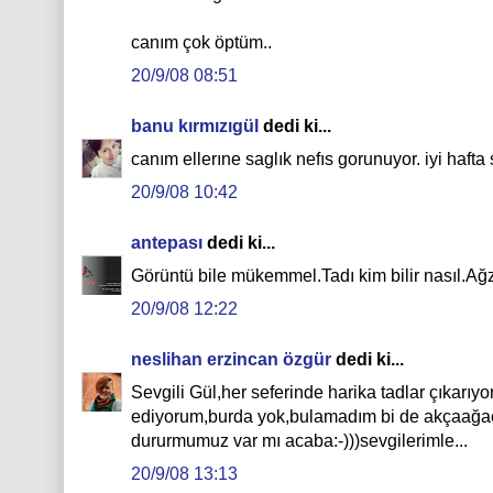
canım çok öptüm..
20/9/08 08:51
banu kırmızıgül
dedi ki...
canım ellerıne saglık nefıs gorunuyor. iyi hafta 
20/9/08 10:42
antepası
dedi ki...
Görüntü bile mükemmel.Tadı kim bilir nasıl.Ağz
20/9/08 12:22
neslihan erzincan özgür
dedi ki...
Sevgili Gül,her seferinde harika tadlar çıkarıy
ediyorum,burda yok,bulamadım bi de akçaağaç,
dururmumuz var mı acaba:-)))sevgilerimle...
20/9/08 13:13