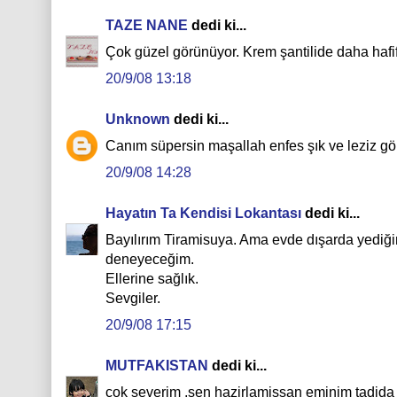
TAZE NANE
dedi ki...
Çok güzel görünüyor. Krem şantilide daha hafif
20/9/08 13:18
Unknown
dedi ki...
Canım süpersin maşallah enfes şık ve leziz görü
20/9/08 14:28
Hayatın Ta Kendisi Lokantası
dedi ki...
Bayılırım Tiramisuya. Ama evde dışarda yediği
deneyeceğim.
Ellerine sağlık.
Sevgiler.
20/9/08 17:15
MUTFAKISTAN
dedi ki...
cok severim ,sen hazirlamissan eminim tadida